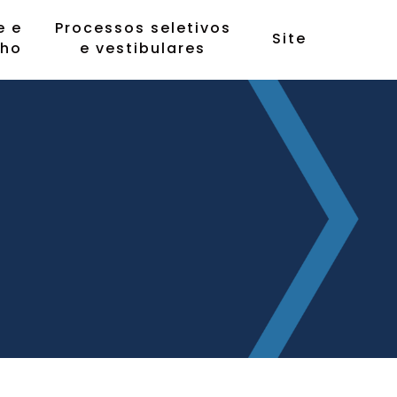
e e
Processos seletivos
Site
lho
e vestibulares