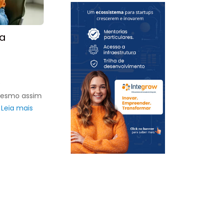
ra
e
 mesmo assim
…
Leia mais