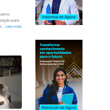
quanto
ização para
de …
Leia mais