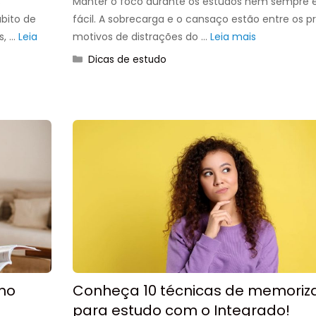
s
Manter o foco durante os estudos nem sempre 
ábito de
fácil. A sobrecarga e o cansaço estão entre os pr
s, …
Leia
motivos de distrações do …
Leia mais
Categorias
Dicas de estudo
mo
Conheça 10 técnicas de memoriz
para estudo com o Integrado!