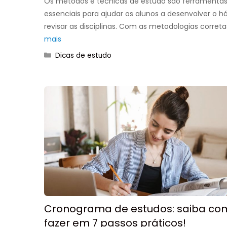
Os métodos e técnicas de estudo são ferramenta
essenciais para ajudar os alunos a desenvolver o h
revisar as disciplinas. Com as metodologias correta
mais
Categorias
Dicas de estudo
Cronograma de estudos: saiba co
fazer em 7 passos práticos!