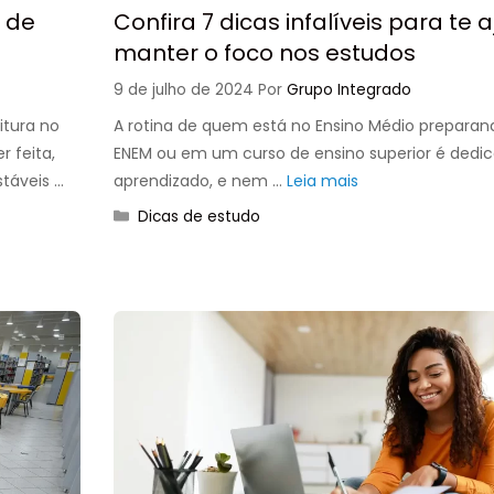
o de
Confira 7 dicas infalíveis para te 
manter o foco nos estudos
9 de julho de 2024
Por
Grupo Integrado
itura no
A rotina de quem está no Ensino Médio preparan
r feita,
ENEM ou em um curso de ensino superior é dedi
stáveis …
aprendizado, e nem …
Leia mais
Categorias
Dicas de estudo