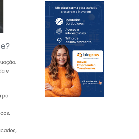
de?
duação.
da e
orpo
icos,
icados,