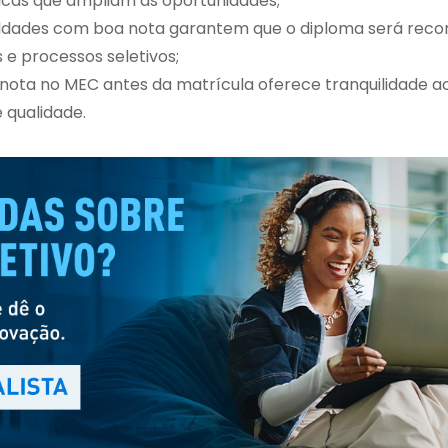
icas que ampliam as oportunidades;
uldades com boa nota garantem que o diploma será reco
 e processos seletivos;
a nota no MEC antes da matrícula oferece tranquilidade a
e qualidade.