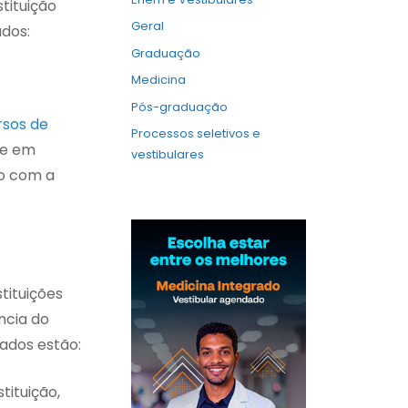
tituição
Geral
ados:
Graduação
Medicina
Pós-graduação
rsos de
Processos seletivos e
de em
vestibulares
ão com a
stituições
ncia do
sados estão:
tituição,