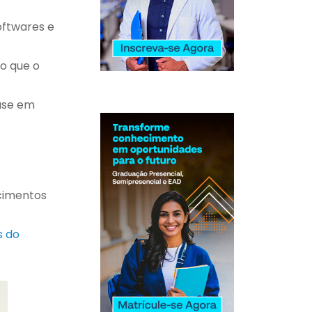
softwares e
o que o
base em
cimentos
s do