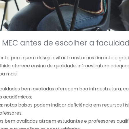
o MEC antes de escolher a faculda
ante para quem deseja evitar transtornos durante a gra
olhida oferece ensino de qualidade, infraestrutura adequa
ba mais:
aculdades bem avaliadas oferecem boa infraestrutura, c
os acadêmicos;
a
: notas baixas podem indicar deficiência em recursos fís
ofessores;
ções bem avaliadas atraem estudantes e professores qualif