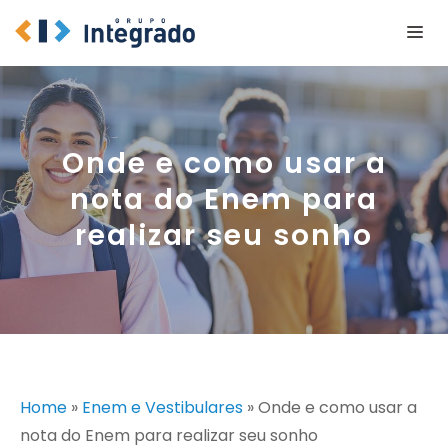
Pular
Me
para
o
conteúdo
Onde e como usar a
nota do Enem para
realizar seu sonho
Home
»
Enem e Vestibulares
»
Onde e como usar a
nota do Enem para realizar seu sonho