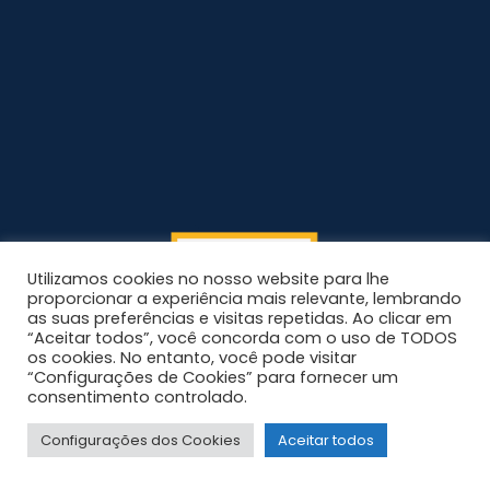
Utilizamos cookies no nosso website para lhe
proporcionar a experiência mais relevante, lembrando
as suas preferências e visitas repetidas. Ao clicar em
“Aceitar todos”, você concorda com o uso de TODOS
os cookies. No entanto, você pode visitar
“Configurações de Cookies” para fornecer um
consentimento controlado.
Configurações dos Cookies
Aceitar todos
© 2026 Blog Grupo Integrado • UI & UX projetado por
liveSEO