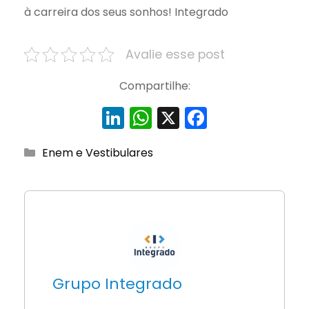
à carreira dos seus sonhos! Integrado
Avalie esse post
Compartilhe:
Li
W
X
F
n
h
a
Categorias
Enem e Vestibulares
k
a
c
e
ts
e
dI
A
b
n
p
o
p
o
k
Grupo Integrado