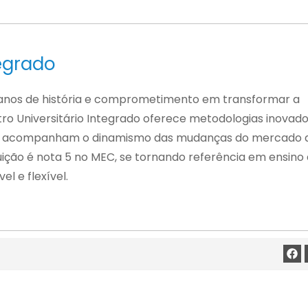
k
a
c
e
ts
e
dI
A
b
n
p
o
egrado
p
o
anos de história e comprometimento em transformar a
k
ro Universitário Integrado oferece metodologias inovado
e acompanham o dinamismo das mudanças do mercado 
tuição é nota 5 no MEC, se tornando referência em ensino
el e flexível.