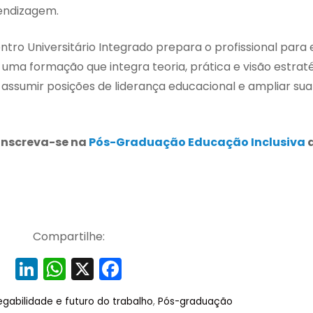
endizagem.
tro Universitário Integrado prepara o profissional para 
ma formação que integra teoria, prática e visão estraté
assumir posições de liderança educacional e ampliar sua
 Inscreva-se na
Pós-Graduação Educação Inclusiva
d
Compartilhe:
Li
W
X
F
n
h
a
gabilidade e futuro do trabalho
,
Pós-graduação