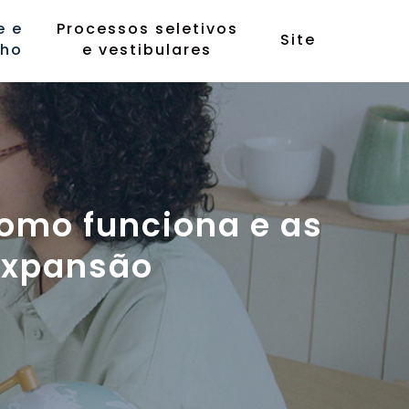
e e
Processos seletivos
Site
lho
e vestibulares
como funciona e as
expansão