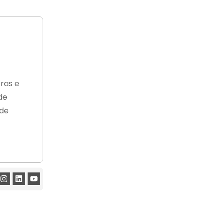
ras e
de
 de