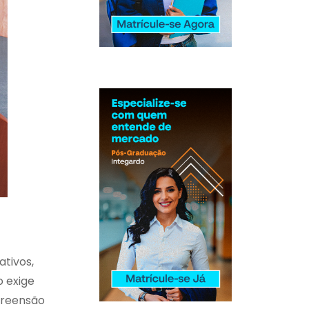
ativos,
o exige
preensão