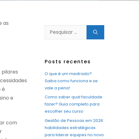
e as
Pesquisar
por:
Posts recentes
 pilares
O que é um mestrado?
ecessidades
Saiba como funciona e se
vale a pena!
 é
Como saber qual faculdade
sino e
fazer? Guia completo para
escolher seu curso
Gestão de Pessoas em 2026:
har com
habilidades estratégicas
r
para liderar equipes no novo