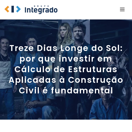
Pular
Me
para
o
conteúdo
Treze Dias Longe do Sol:
por que investir em
Cálculo de Estruturas
Aplicadas à Construção
Civil é fundamental