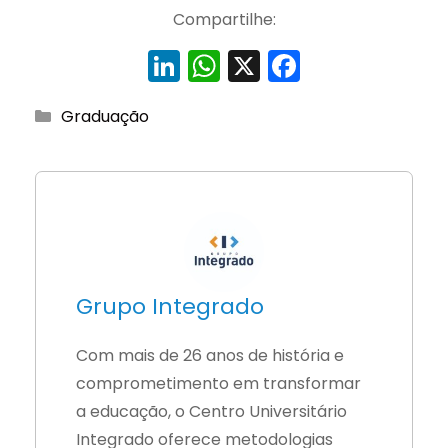
Compartilhe:
Li
W
X
F
n
h
a
Categorias
Graduação
k
a
c
e
ts
e
dI
A
b
n
p
o
p
o
k
Grupo Integrado
Com mais de 26 anos de história e
comprometimento em transformar
a educação, o Centro Universitário
Integrado oferece metodologias